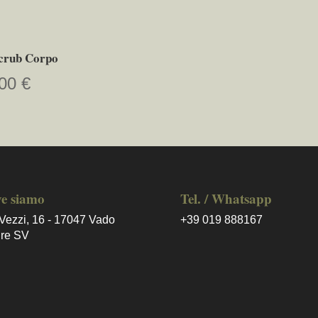
crub Corpo
,00
€
e siamo
Tel. / Whatsapp
Vezzi, 16 - 17047 Vado
+39 019 888167
ure SV