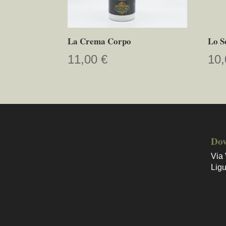
La Crema Corpo
Lo S
11,00
€
10
Dov
Via 
Lig