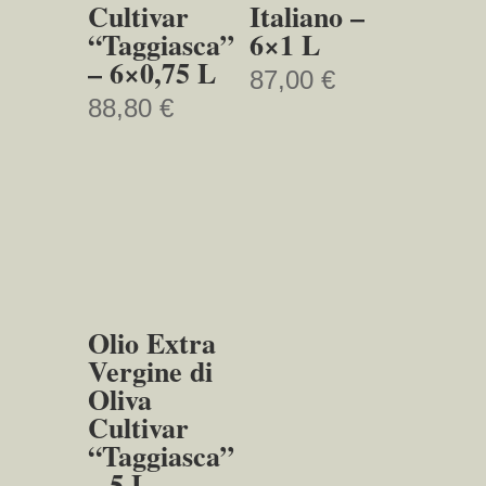
Cultivar
Italiano –
“Taggiasca”
6×1 L
– 6×0,75 L
87,00
€
88,80
€
Olio Extra
Vergine di
Oliva
Cultivar
“Taggiasca”
– 5 L