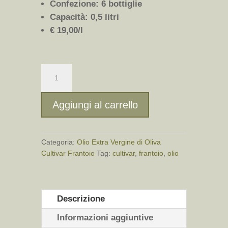
Confezione: 6 bottiglie
Capacità: 0,5 litri
€ 19,00/l
Olio
Extra
Vergine
di
Aggiungi al carrello
Oliva
Cultivar
"Frantoio"
Categoria:
Olio Extra Vergine di Oliva
-
Cultivar Frantoio
Tag:
cultivar
,
frantoio
,
olio
6x0,5
L
quantità
Descrizione
Informazioni aggiuntive