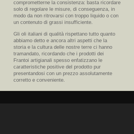
comprometterne la consistenza: basta ricordare
solo di regolare le misure, di conseguenza, in
modo da non ritrovarsi con troppo liquido o con
un contenuto di grassi insufficiente.
Gli oli italiani di qualità rispettano tutto quanto
abbiamo detto e ancora altri aspetti che la
storia e la cultura delle nostre terre ci hanno
tramandato, ricordando che i prodotti dei
Frantoi artigianali spesso enfatizzano le
caratteristiche positive del prodotto pur
presentandosi con un prezzo assolutamente
corretto e conveniente.